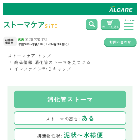
メニュー
カートを見る
お客様
お問い合わせ
相談室
午前9:00〜午後5:30 (土・日・祝日を除く)
ストーマケア トップ
商品情報 消化管ストーマを見つける
イレファイン
®
・Ｄキャップ
消化管ストーマ
ある
ストーマの高さ:
泥状〜水様便
排泄物性状: