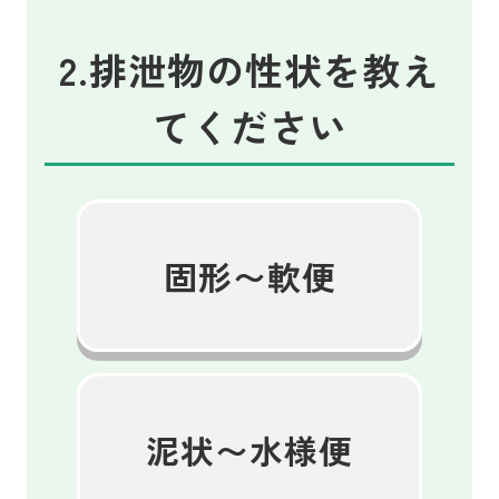
2.排泄物の性状を教え
てください
固形〜軟便
泥状〜水様便