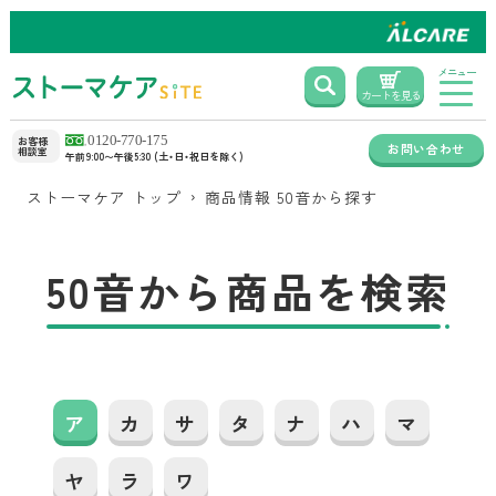
メニュー
カートを見る
お客様
お問い合わせ
相談室
午前9:00〜午後5:30 (土・日・祝日を除く)
ストーマケア トップ
商品情報 50音から探す
50音から商品を検索
ア
カ
サ
タ
ナ
ハ
マ
ヤ
ラ
ワ