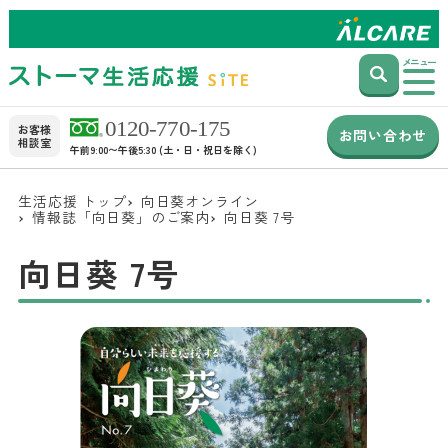
メニュー
お客様
お問い合わせ
相談室
午前9:00〜午後5:30 (土・日・祝日を除く)
生活応援 トップ
向日葵オンライン
情報誌「向日葵」のご案内
向日葵 7号
向日葵 7号