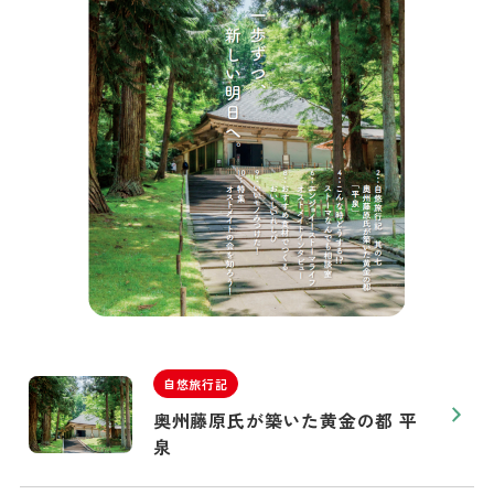
自悠旅行記
奥州藤原氏が築いた黄金の都 平
泉