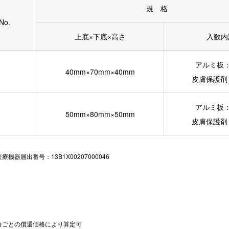
規 格
o.
上底×下底×高さ
入数内
アルミ板：
40mm×70mm×40mm
皮膚保護剤
アルミ板：
50mm×80mm×50mm
皮膚保護剤
届出番号：13B1X00207000046
分ごとの償還価格により算定可