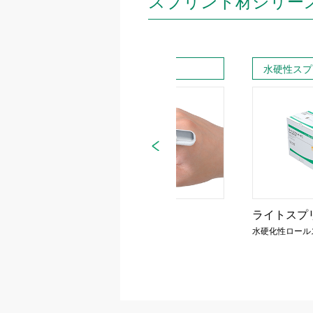
スプリント材シリー
アルミスプリント
水硬性スプリント
アルフェンス
®
ライトスプリント・ＦＣ
アルミ副子
水硬化性ロールスプリント