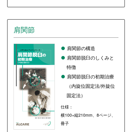
肩関節
肩関節の構造
肩関節脱臼のしくみと
特徴
肩関節脱臼の初期治療
（内旋位固定法/外旋位
固定法）
仕様：
横100×縦210mm、8ページ、
冊子