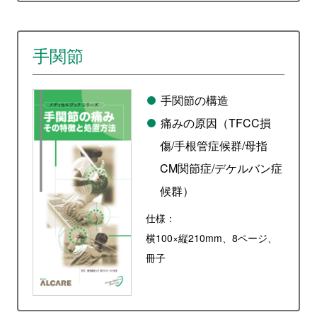
手関節
手関節の構造
痛みの原因（TFCC損
傷/手根管症候群/母指
CM関節症/デケルバン症
候群）
仕様：
横100×縦210mm、8ページ、
冊子