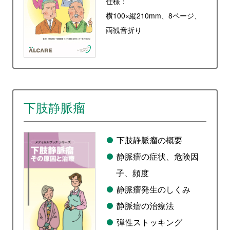
仕様：
横100×縦210mm、8ページ、
両観音折り
下肢静脈瘤
下肢静脈瘤の概要
静脈瘤の症状、危険因
子、頻度
静脈瘤発生のしくみ
静脈瘤の治療法
弾性ストッキング