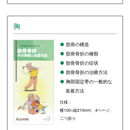
胸
肋骨の構造
肋骨骨折の種類
肋骨骨折の症状
肋骨骨折の治療方法
胸部固定帯の一般的な
装着方法
仕様：
横100×縦210mm、4ページ、
二つ折り