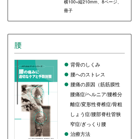
横100×縦210mm、8ページ、
冊子
腰
背骨のしくみ
腰へのストレス
腰痛の原因（筋筋膜性
腰痛症/ヘルニア/腰椎分
離症/変形性脊椎症/骨粗
しょう症/腰部脊柱管狭
窄症/ぎっくり腰
治療方法