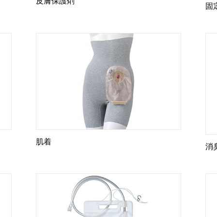
皮膚保護剤
固
肌着
消