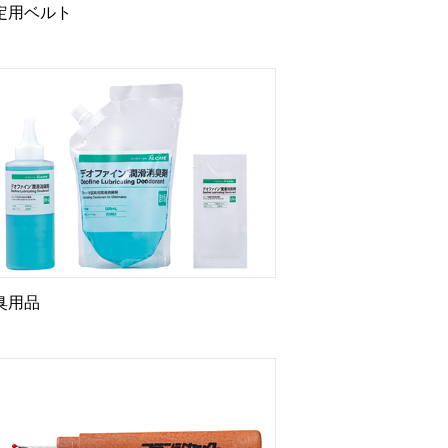
定用ベルト
臭用品