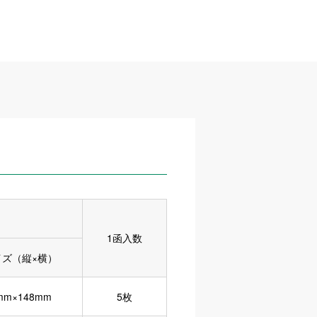
1函入数
イズ（縦×横）
mm×148mm
5枚