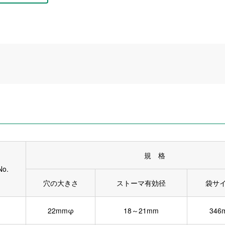
規 格
o.
穴の大きさ
ストーマ有効径
袋サ
22mmφ
18～21mm
346