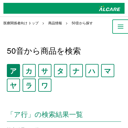
医療関係者向け トップ
商品情報
50音から探す
50音から商品を検索
ア
カ
サ
タ
ナ
ハ
マ
ヤ
ラ
ワ
「ア行」の
検索結果一覧