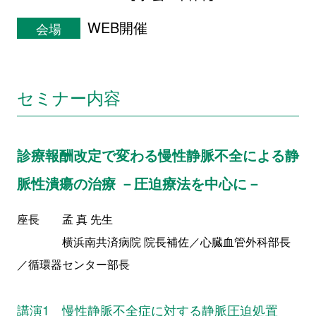
WEB開催
会場
セミナー内容
診療報酬改定で変わる慢性静脈不全による静
脈性潰瘍の治療
－圧迫療法を中心に－
座長 孟 真 先生
横浜南共済病院 院長補佐／心臓血管外科部長
／循環器センター部長
講演1 慢性静脈不全症に対する静脈圧迫処置