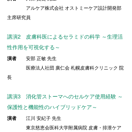
アルケア株式会社 オストミーケア設計開発部
主席研究員
講演2 皮膚科医によるセラミドの科学 ～生理活
性作用を可視化する～
演者
安部 正敏 先生
医療法人社団 廣仁会 札幌皮膚科クリニック 院
長
講演3 消化管ストーマへのセルケア使用経験 ～
保護性と機能性のハイブリッドケア～
演者
江川 安紀子 先生
東京慈恵会医科大学附属病院 皮膚・排泄ケア