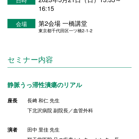
日時
16:15
第2会場 一橋講堂
会場
東京都千代田区一ツ橋2-1-2
セミナー内容
静脈うっ滞性潰瘍のリアル
座長
長﨑 和仁 先生
下北沢病院 副院長／血管外科
演者
田中 里佳 先生