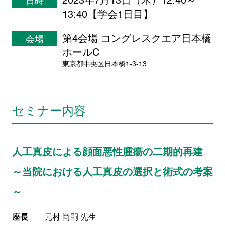
日時
13:40【学会1日目】
第4会場 コングレスクエア日本橋
会場
ホールC
東京都中央区日本橋1-3-13
セミナー内容
人工真皮による顔面悪性腫瘍の二期的再建
～当院における人工真皮の選択と術式の考案
～
座長
元村 尚嗣 先生