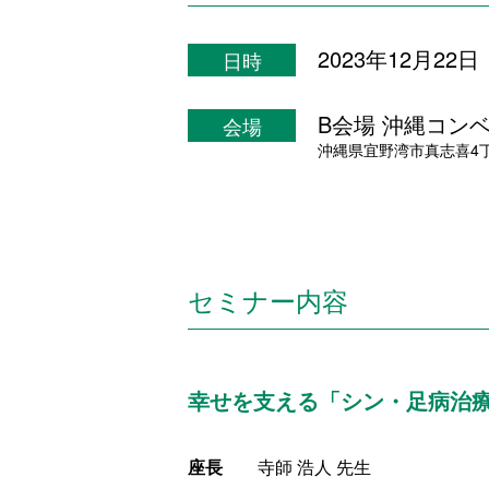
2023年12月22
日時
B会場 沖縄コンベ
会場
沖縄県宜野湾市真志喜4丁
セミナー内容
幸せを支える「シン・足病治
座長
寺師 浩人 先生