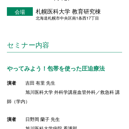
札幌医科大学 教育研究棟
会場
北海道札幌市中央区南1条西17丁目
セミナー内容
やってみよう！包帯を使った圧迫療法
演者
吉田 有里 先生
旭川医科大学 外科学講座血管外科／救急科 講
師（学内）
演者
日野岡 蘭子 先生
旭川医科大学病院 看護部