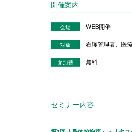
開催案内
WEB開催
会場
看護管理者、医
対象
無料
参加費
セミナー内容
第1回「身体的拘束」・「タ