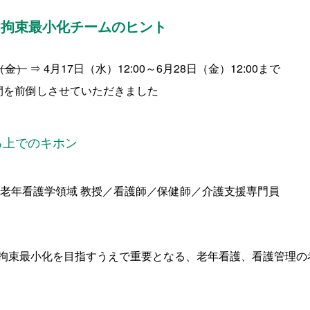
的拘束最小化チームのヒント
（金）
⇒ 4月17日（水）
12:
00～
6
月
28
日（金）
12:00
まで
前倒しさせていただきました
る上でのキホン
看護学領域 教授／看護師／保健師／介護支援専門員
拘束最小化を目指すうえで重要となる、老年看護、看護管理の