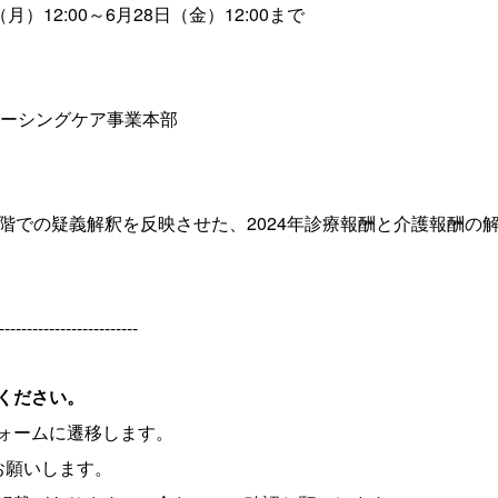
（月）
12:
00～
6
月
28
日（金）
12:00
まで
シングケア事業本部
段階での疑義解釈を反映させた、
2024
年診療報酬と介護報酬の
-------------------------
ください。
ォームに遷移します。
お願いします。