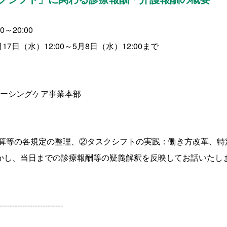
0
～
20:
00
月
17
日（水）
12:00～
5
月
8
日（水）
12:00
まで
シングケア事業本部
算等の各規定の整理、②タスクシフトの実践：働き方改革、特
生かし、当日までの診療報酬等の疑義解釈を反映してお話いたし
-------------------------