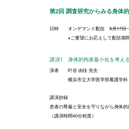
第2回 調査研究からみる身体
日時 オンデマンド配信
5月17日
※ご要望にお応えして配信期間を
講演1 身体的拘束最小化を考え
演者 叶谷 由佳 先生
横浜市立大学医学部看護学科 老年
講演抄録
患者の尊厳と安全を守りながら身体的
（講演時間
40
分程度）