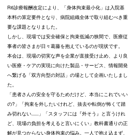
R6診療報酬改定により、「身体拘束最小化」は入院基
本料の算定要件となり、病院組織全体で取り組むべき重
要な課題となりました。
しかし、現場では安全確保と拘束低減の狭間で、医療従
事者の皆さまが日々葛藤を抱えているのが現状です。
本会は、現場の切実な声を企業が直接受け止め、より良
い医療・ケアの実現に向けた製品・サービス、情報開発
へ繋げる「双方向型の対話」の場として企画いたしまし
た。
「患者さんの安全を守るためだけど、本当にこれでいい
の?」「拘束を外したいけれど、抜去や転倒が怖くて踏
み切れない......」「スタッフには『外そう』と言うけれ
ど、現場の負担を考えると言いにくい」教科書通りの正
解が見つからない身体拘束の悩み。一人で抱え込まず、