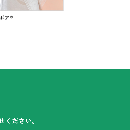
ポア
®
セルケア
®
２・ＢＣ
せください。