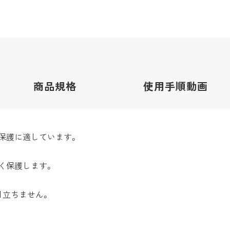
商品
規格
使用手順
動画
保護に適しています。
く保護します。
目立ちません。