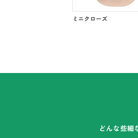
ック
®
シール
ミニクローズ
どんな些細