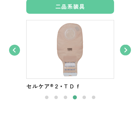
交換
二品系装具
セルケア
®
２・ＴＤｆ
セルケ