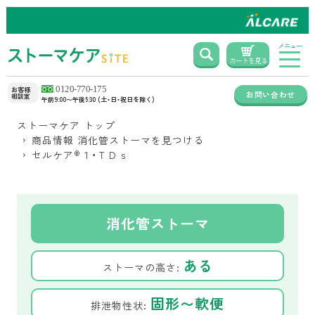
メニュー
カートを見る
お客様
お問い合わせ
相談室
午前9:00〜午後5:30 (土・日・祝日を除く)
ストーマケア トップ
商品情報 消化管ストーマを見つける
セルケア
®
１・ＴＤｓ
消化管ストーマ
ある
ストーマの高さ:
固形〜軟便
排泄物性状: