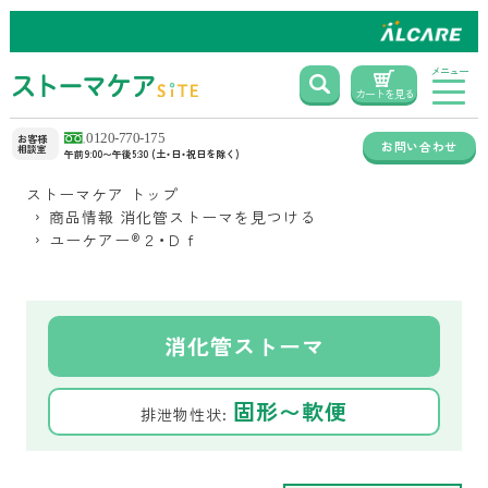
メニュー
カートを見る
お客様
お問い合わせ
相談室
午前9:00〜午後5:30 (土・日・祝日を除く)
ストーマケア トップ
商品情報 消化管ストーマを見つける
ユーケアー
®
２・Ｄｆ
消化管ストーマ
固形〜軟便
排泄物性状: