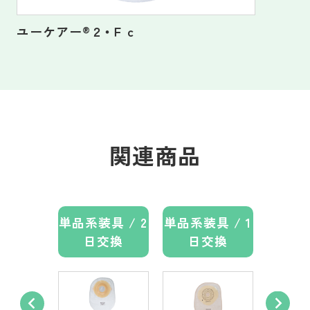
ユーケアー
®
２・Ｆｃ
関連商品
具 / 2
単品系装具 / 2
単品系装具 / 1
単品系装
交換
日交換
日交換
日