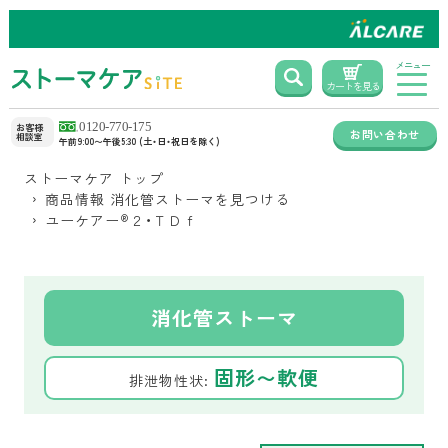
メニュー
カートを見る
お客様
お問い合わせ
相談室
午前9:00〜午後5:30 (土・日・祝日を除く)
ストーマケア トップ
商品情報 消化管ストーマを見つける
ユーケアー
®
２・ＴＤｆ
消化管ストーマ
固形〜軟便
排泄物性状: