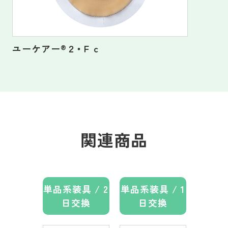
ユーケアー
®
２・Ｆｃ
関連商品
具 / 1
単品系装具 / 1
二品系装具
二品
交換
日交換