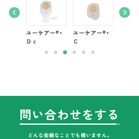
ユーケアー
®
ユーケ
アー
®
・
ユーケアー
®
・
２・ＴＤ
２・Ｄ
Ｃｃ
問い合わせをする
どんな些細なことでも構いません。