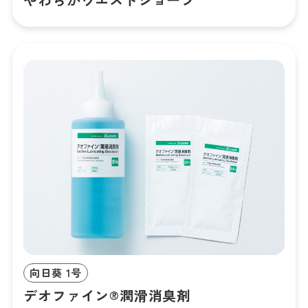
向日葵 1号
デオファイン®潤滑消臭剤