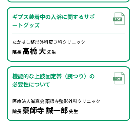
ギプス装着中の入浴に関するサポ
ートグッズ
たかはし整形外科
⽪フ科クリニック
⾼橋 ⼤
院⻑
先⽣
機能的な上肢固定帯（腕つり）の
必要性について
医療法⼈誠真会
薬師寺整形外科クリニック
薬師寺 誠⼀郎
院⻑
先⽣