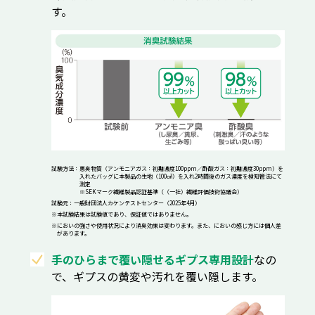
す。
試験方法：悪臭物質（アンモニアガス：初期濃度100ppm／酢酸ガス：初期濃度30ppm）を
入れた
バッグに本製品の生地（100㎠）を入れ2時間後のガス濃度を検知管法にて
測定
※SEKマーク繊維製品認証基準（（一社）繊維評価技術協議会）
試験元：一般財団法人カケンテストセンター（2025年4月）
※本試験結果は試験値であり、保証値ではありません。
※においの強さや使用状況により消臭効果は変わります。また、においの感じ方には個人差
があります。
手のひらまで覆い隠せるギプス専用設計
なの
で、ギプスの黄変や汚れを覆い隠します。