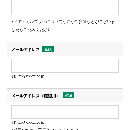
ご対応できない場合もありうることをあらかじ
めご了承ください。
※メディカルブックについてなにかご質問などがございま
したらご記入ください。
８．当社開設ウェブサイトにおけるクッキーおよ
びウェブビーコンの利用について
メールアドレス
必須
同ウェブサイトではクッキーやウェブビーコン
を使用している場合があります。これらはお客
様が当社のウェブサイトを最適な状態でご利用
例）xxx@xxxxx.co.jp
いただくために使用しています。お客様のブラ
ウザの設定を変更することでクッキーおよびウ
メールアドレス（確認用）
必須
ェブビーコンの使用を拒否できますが、一部の
サービスがご利用できなくなることがありま
す。
例）xxx@xxxxx.co.jp
※確認のため、再度入力してください