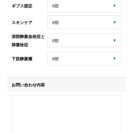
ギプス固定
６．開示等のご請求手続き
スキンケア
ご本人からの請求によりご自身の情報の開示な
深部静脈血栓症と
ど（利用目的の通知、開示、内容の訂正、追加
肺塞栓症
または削除、利用の停止、消去および第三者へ
の提供の停止）をご希望される場合は、ご自身
下肢静脈瘤
およびお申し出いただいた方がご本人または代
理人であることを確認したうえ、速やかに対応
お問い合わせ内容
します。開示などの求めに応じる手続きについ
ては下記窓口で承っています。
７．個人情報提供の任意性
当社への個人情報の提供はご自身の同意に基づ
き任意ですが、必要な情報が提供されない時、