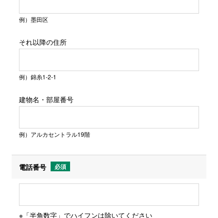
例）墨田区
それ以降の住所
例）錦糸1-2-1
建物名・部屋番号
例）アルカセントラル19階
電話番号
必須
※「半角数字」でハイフンは除いてください