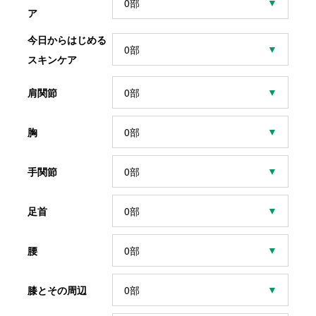
ア
今日からはじめる
４．個人情報の取り扱いの委託について
スキンケア
「個人情報の利用目的」の範囲内において、取
得した個人情報の取り扱いを業務に応じて当社
肩関節
が個人情報に関する機密保持契約を結んだ企業
胸
に対して業務委託する場合があります。
手関節
５．安全管理
ご提供いただいた個人情報を正確かつ最新の状
足首
態で保管・管理するよう努めるとともに、漏洩
などを防止するため、合理的な安全管理措置を
腰
実施します。また、個人情報を取り扱う従業員
膝とその周辺
や委託先についても適切に監督してまいりま
す。