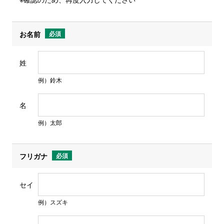
９．ご意見・ご要望のお申し出先
当社の個人情報の取り扱いに関するご意見・ご
お名前
必須
要望については、誠実かつ迅速な対応を行うよ
姓
う努めてまいります。
例）鈴木
【個人情報お問い合わせ窓口】
名
TEL.  03-5611-7800 （土・日・祝日を除く
例）太郎
午前8:30～午後5:30）
Email　security@alcare.co.jp
フリガナ
必須
セイ
例）スズキ