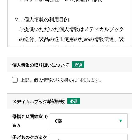
２．個人情報の利用目的
ご提供いただいた個人情報はメディカルブック
の送付、製品の適正使用のための情報伝達、製
品サンプルの提供、商品・サービスに関する各
種情報のご案内の目的にのみ使用させていただ
個人情報の取り扱いについて
必須
きます。法令で認められた場合を除き、あらか
じめお客様の同意をいただくことなく目的以外
上記、個人情報の取り扱いに同意します。
で利用することはありません。
メディカルブック希望部数
必須
３．個人情報の第三者提供について
母指ＣＭ関節症 Ｑ
法律で定められている場合を除いて、個人情報
＆Ａ
をお客様の同意なしに第三者に提供することは
子どものケガ＆ケ
ありません。