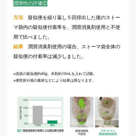
潤滑性の評価②
方法
疑似便を繰り返し５回排出した後のストー
マ袋内の疑似便付着率を、潤滑消臭剤使用と不使
用で比べました。
結果
潤滑消臭剤使用の場合、ストーマ袋全体の
疑似便の付着率は減少しました。
※泥状の疑似便約40g、本剤約10mLを入れて試験。
※便性状や袋の素材などにより結果は異なります。