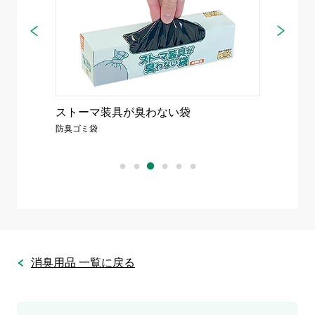
デオファイン
®
パウダー
ガ
ストーマ装具用パウダー状消臭剤
脱臭
消臭用品 一覧に戻る