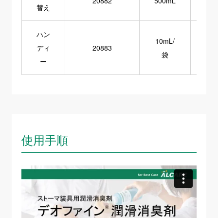
20882
500mL
替え
ハン
10mL/
ディ
20883
1
袋
ー
使用手順