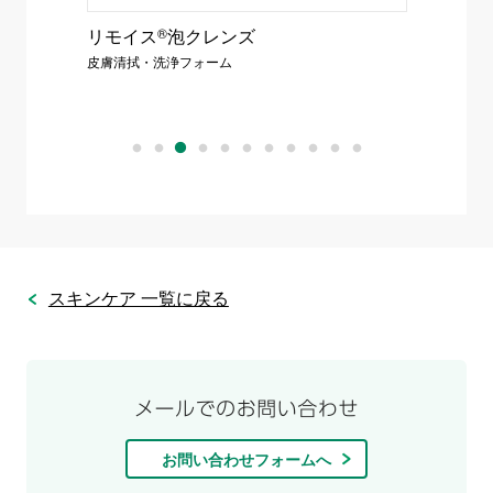
026年
リモイス
®
泡クレンズ
アドプ
皮膚清拭・洗浄フォーム
クッショ
スキンケア 一覧に戻る
お問い合わせフォームへ