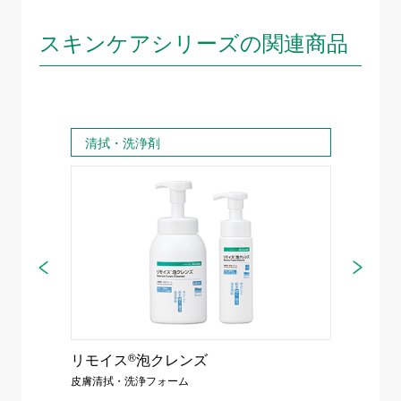
スキンケアシリーズの関連商品
清拭・洗浄剤
保護
026年
リモイス
®
泡クレンズ
アドプ
皮膚清拭・洗浄フォーム
クッショ