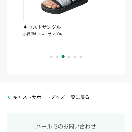
月15日発
キャストサンダル
キャス
歩行用キャストサンダル
歩行用キ
キャストサポートグッズ 一覧に戻る