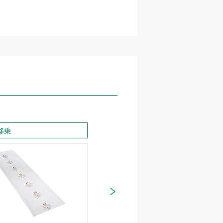
移乗
移動・移乗