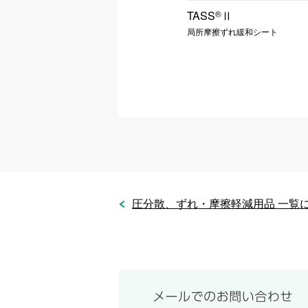
プロップス・クッション専用カバ
TASS
®
Ⅱ
ー【2025年10月1日発売】
局所摩擦ずれ緩和シート
ポジショニングクッション専用カバー
圧分散、ずれ・摩擦軽減用品 一覧