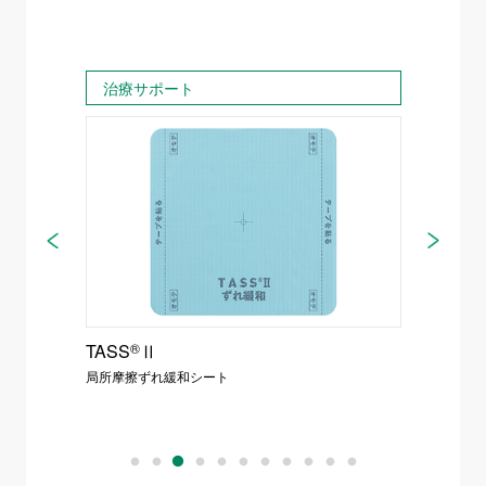
治療サポート
移動
ー
TASS
®
Ⅱ
SGE
局所摩擦ずれ緩和シート
スライデ