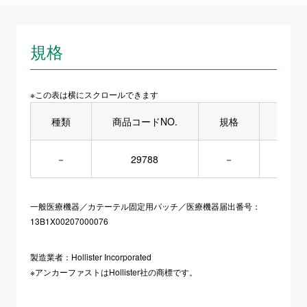
規格
※この表は横にスクロールできます
種類
商品コードNO.
規格
１函
－
29788
－
4コ
一般医療機器／カテーテル固定用パッチ／医療機器届出番号：
13B1X00207000076
製造業者：Hollister Incorporated
※アンカーファストはHollister社の商標です。