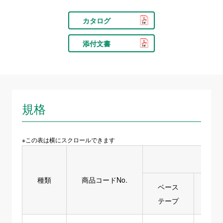
カタログ
添付文書
規格
※この表は横にスクロールできます
種類
商品コードNo.
ベース
フ
テープ
ドレ