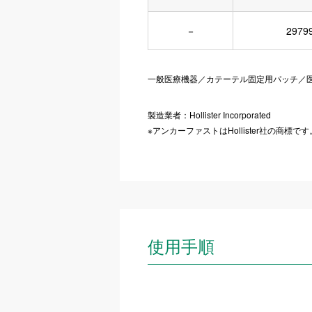
－
2979
一般医療機器／カテーテル固定用パッチ／医療機器
製造業者：Hollister Incorporated
※アンカーファストはHollister社の商標です
使用手順