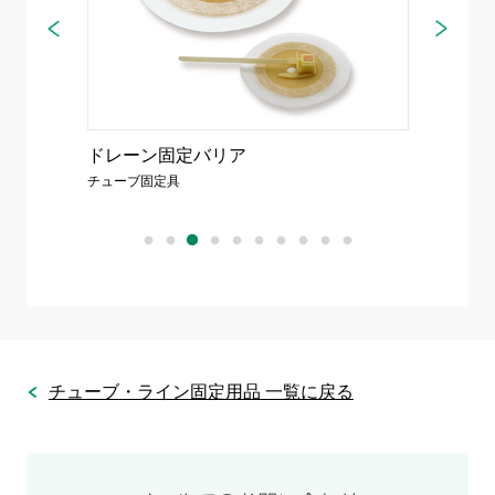
ドレーン固定バリア
チュー
チューブ固定具
チューブ
チューブ・ライン固定用品 一覧に戻る