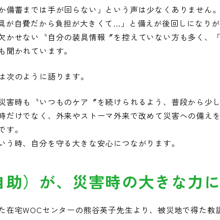
か備蓄までは手が回らない」という声は少なくありません
具が自費だから負担が大きくて…」と備えが後回しになりが
欠かせない〝自分の装具情報〞を控えていない方も多く、
も聞かれています。
は次のように語ります。
災害時も〝いつものケア〞を続けられるよう、普段から少
時だけでなく、外来やストーマ外来で改めて災害への備え
です。
いう時、自分を守る大きな安心につながります。
自助）が、災害時の大きな力
た在宅WOCセンターの熊谷英子先生より、被災地で得た教