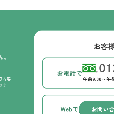
お客
ん。
。
お電話で
療内容
午前9:00〜午
ねま
Webで
お問い