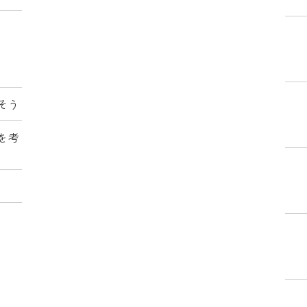
そう
を考