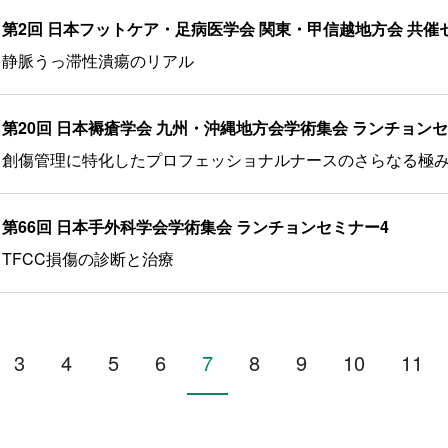
第2回 日本フットケア・足病医学会 関東・甲信越地方会 共催
静脈うっ滞性潰瘍のリアル
第20回 日本褥瘡学会 九州・沖縄地方会学術集会 ランチョンセ
創傷管理に特化したプロフェッショナルナースのさらなる極
第66回 日本手外科学会学術集会 ランチョンセミナー4
TFCC損傷の診断と治療
3
4
5
6
7
8
9
10
11