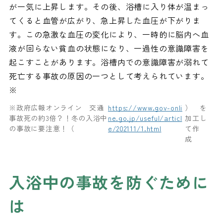
が一気に上昇します。その後、浴槽に入り体が温まっ
てくると血管が広がり、急上昇した血圧が下がりま
す。この急激な血圧の変化により、一時的に脳内へ
血
液が回らない貧血の状態になり、一過性の意識障害を
起こすことがあります。浴槽内での意識障害が溺れて
死亡する事故の原因の一つとして考えられています。
※
※政府広報オンライン 交通
https://www.gov-onli
） を
事故死の約3倍？！冬の入浴中
ne.go.jp/useful/articl
加工し
の事故に要注意！（
e/202111/1.html
て作
成
入浴中の事故を防ぐために
は