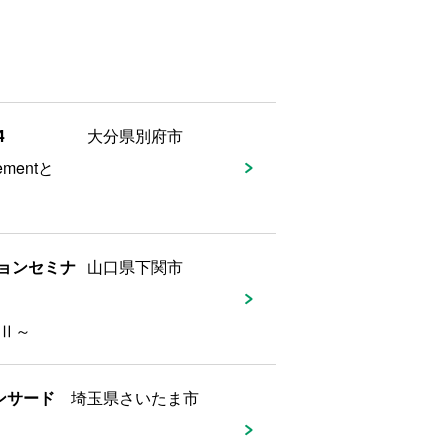
4
大分県別府市
mentと
チョンセミナ
山口県下関市
SⅡ～
ンサード
埼玉県さいたま市