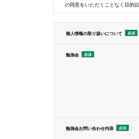
の同意をいただくことなく目的
３．個人情報の第三者提供につい
個人情報の取り扱いについて
必須
法律で定められている場合を除
４．個人情報の取り扱いの委託に
勉強会
必須
「個人情報の利用目的」の範囲
結んだ企業に対して業務委託す
５．安全管理
ご提供いただいた個人情報を正
管理措置を実施します。また、
勉強会お問い合わせ内容
必須
６．開示等のご請求手続き