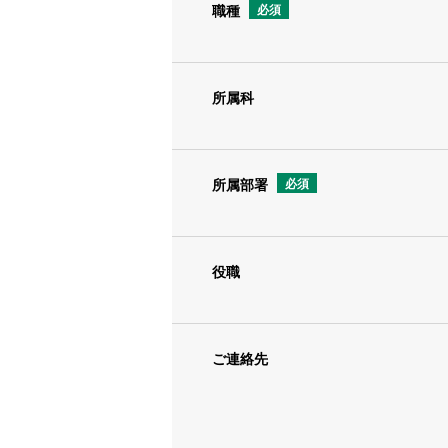
職種
必須
所属科
所属部署
必須
役職
ご連絡先