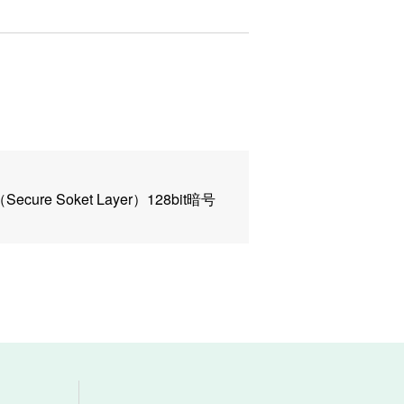
oket Layer）128bit暗号