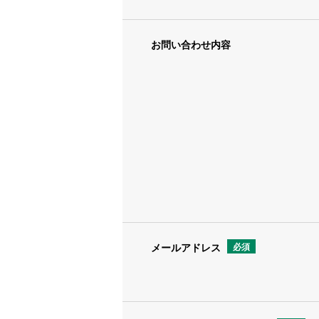
ご本人からの請求によりご自身
び第三者への提供の停止）をご
お問い合わせ内容
たうえ、速やかに対応します。
７．個人情報提供の任意性
当社への個人情報の提供はご自
をあらかじめご了承ください。
８．当社開設ウェブサイトにおけ
同ウェブサイトではクッキーや
態でご利用いただくために使用
メールアドレス
必須
否できますが、一部のサービス
９．ご意見・ご要望のお申し出先