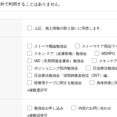
以外で利用することはありません。
て
上記、個人情報の取り扱いに同意します。
いて、個人情報をお客様の同意なしに第三者に提供することは
ついて
ストーマ概論勉強会
ストーマケア用品ワ
スキン-テア（皮膚裂傷）勉強会
MDRP
内において、取得した個人情報の取り扱いを業務に応じて当社
IAD（失禁関連皮膚炎）勉強会
スキンケア
る場合があります。
ポジショニング院内勉強会
圧迫療法勉強
圧迫療法勉強会「深部静脈血栓症（DVT）編」
医療用テープに関する勉強会
身体拘束に
確かつ最新の状態で保管・管理するよう努めるとともに、漏洩
※複数選択可
個人情報を取り扱う従業員や委託先についても適切に監督して
勉強会お申し込み
内容のお問い合わせ
※複数回答可