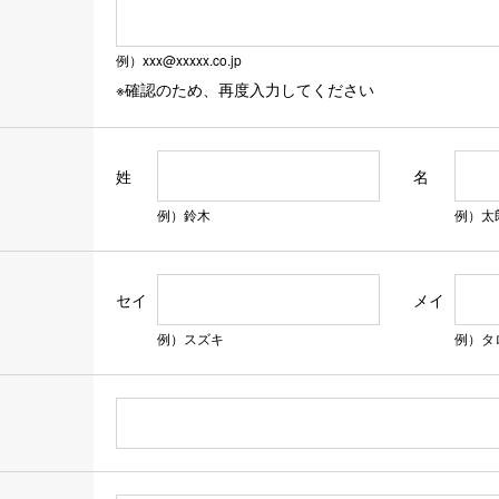
するご意見・ご要望については、誠実かつ迅速な対応を行うよ
例）xxx@xxxxx.co.jp
※確認のため、再度入力してください
土・日・祝日を除く午前8:30～午後5:30）
.jp
姓
名
例）鈴木
例）太
セイ
メイ
例）スズキ
例）タ