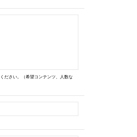
または削除、利用の停止、消去およ
人または代理人であることを確認し
ます。
ご対応できない場合もありうること
入ください。（希望コンテンツ、人数な
様が当社のウェブサイトを最適な状
ーおよびウェブビーコンの使用を拒