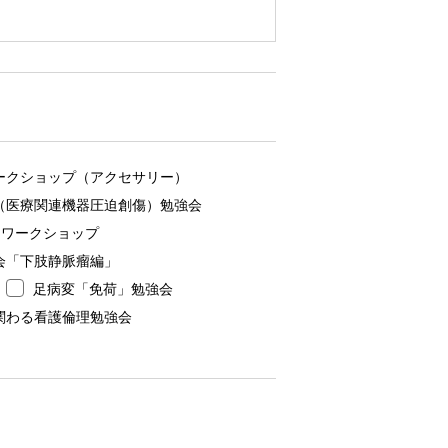
ありません。
ークショップ（アクセサリー）
U（医療関連機器圧迫創傷）勉強会
が個人情報に関する機密保持契約を
ワークショップ
会「下肢静脈瘤編」
足病変「免荷」勉強会
関わる看護倫理勉強会
などを防止するため、合理的な安全
まいります。