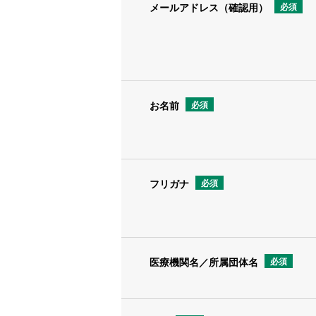
メールアドレス（確認用）
必須
当社の個人情報の取り扱いに関
【個人情報お問い合わせ窓口】
TEL.  03-5611-7800 （
Email　security@alcare.co
お名前
必須
フリガナ
必須
医療機関名／所属団体名
必須