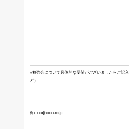
の情報の開示など（利用目的の通知、開示、内容の訂正、追加
希望される場合は、ご自身およびお申し出いただいた方がご本
開示などの求めに応じる手続きについては下記窓口で承ってい
身の同意に基づき任意ですが、必要な情報が提供されない時、
※勉強会について具体的な要望がございましたらご記
るクッキーおよびウェブビーコンの利用について
ど）
ウェブビーコンを使用している場合があります。これらはお客
しています。お客様のブラウザの設定を変更することでクッキ
がご利用できなくなることがあります。
例）xxx@xxxxx.co.jp