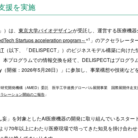
支援を実施
」）は、
東京大学バイオデザイン
が受託し、運営する医療機器
※1
ch Startups acceleration program～
」のアクセラレータ
CT
（以下、「DELISPECT」）のビジネスモデル構築に向け
。本プログラムでの情報交換を経て、DELISPECTはプログ
tch Day（開催：2026年5月28日）」に参加し、事業構想や技術
療研究開発機構（AMED）委託 医学工学連携グローバル展開事業 国際展開伴走支
セラレーション開始のご報告
」
「せん妄」を対象としたAI医療機器の開発に取り組んでいるスタ
より70年以上にわたり医療現場で培ってきた知見を掛け合わ