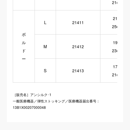
21cm
21～
L
21411
25cm
ボ
ル
19～
M
21412
ド
23cm
ー
17～
S
21413
21cm
［販売名］アンシルク･1
一般医療機器／
弾性ストッキング／
医療機器届出番号：
13B1X00207000048