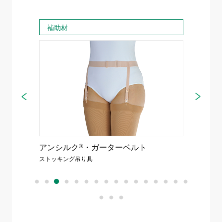
補助材
弾性
 10足
アンシルク
®
・ガーターベルト
アンシ
り）
ストッキング吊り具
弾性スト