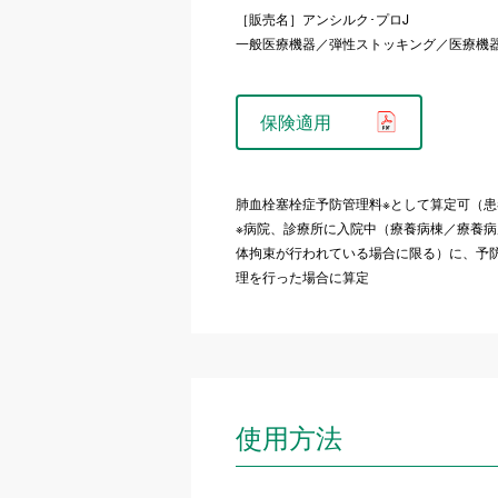
［販売名］アンシルク･プロJ
一般医療機器／弾性ストッキング／医療機器届出番
保険適用
肺血栓塞栓症予防管理料※として算定可（
※病院、診療所に入院中（療養病棟／療養
体拘束が行われている場合に限る）に、予
理を行った場合に算定
使用方法