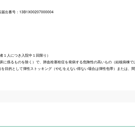
号：13B1X00207000004
患者１人につき入院中１回限り）
病床に係るものを除く）で、肺血栓塞栓症を発病する危険性の高いもの（結核病棟で
防を目的として弾性ストッキング（やむをえない得ない場合は弾性包帯）または、間