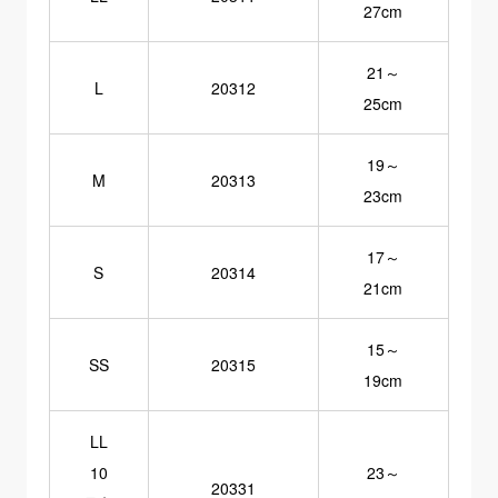
27cm
21～
L
20312
25cm
19～
M
20313
23cm
17～
S
20314
21cm
15～
SS
20315
19cm
LL
10
23～
20331