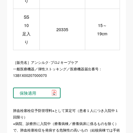
り
SS
10
15～
20335
足入
19cm
り
［販売名］アンシルク･プロJ キープケア
一般医療機器／弾性ストッキング／医療機器届出番号：
13B1X00207000070
保険適用
肺血栓塞栓症予防管理料※として算定可（患者１人につき入院中１
回限り）
※病院、診療所に入院中（療養病棟／療養病床に係るものを除く）
で、肺血栓塞栓症を発病する危険性の高いもの（結核病棟では手術