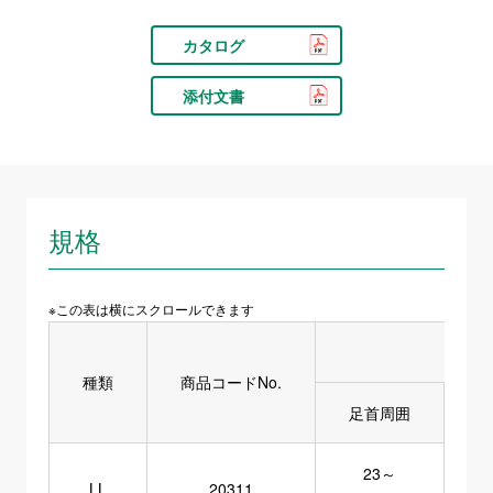
カタログ
添付文書
規格
※この表は横にスクロールできます
種類
商品コードNo.
足首周囲
ふ
23～
LL
20311