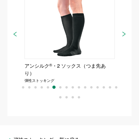
アンシルク
®
・2 ソックス（つま先あ
アンシ
り）
なし）
弾性ストッキング
弾性スト