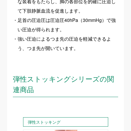
な装着をもたらし、脚の各部位を的確に圧迫し
て下肢静脈血流を促進します。
足首の圧迫圧は圧迫圧40hPa（30mmHg）で強
い圧迫が得られます。
強い圧迫によるつま先の圧迫を軽減できるよ
う、つま先が開いています。
弾性ストッキングシリーズの関
連商品
弾性ストッキング
弾性