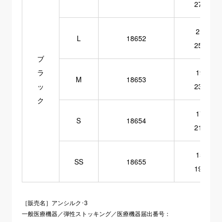
27cm
21～
L
18652
25cm
ブ
ラ
19～
M
18653
ッ
23cm
ク
17～
S
18654
21cm
15～
SS
18655
19cm
［販売名］アンシルク･3
一般医療機器／弾性ストッキング／医療機器届出番号：