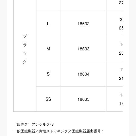
27cm
21～
L
18632
25cm
ブ
ラ
19～
M
18633
ッ
23cm
ク
17～
S
18634
21cm
15～
SS
18635
19cm
［販売名］アンシルク･3
一般医療機器／弾性ストッキング／医療機器届出番号：