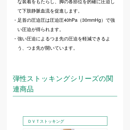
な装着をもたらし、脚の各部位を的確に圧迫し
て下肢静脈血流を促進します。
足首の圧迫圧は圧迫圧40hPa（30mmHg）で強
い圧迫が得られます。
強い圧迫によるつま先の圧迫を軽減できるよ
う、つま先が開いています。
弾性ストッキングシリーズの関
連商品
ＤＶＴストッキング
ＤＶ