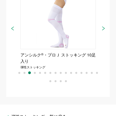
つま先
アンシルク
®
・プロＪ ストッキング 10足
アンシ
入り
入り
弾性ストッキング
弾性スト