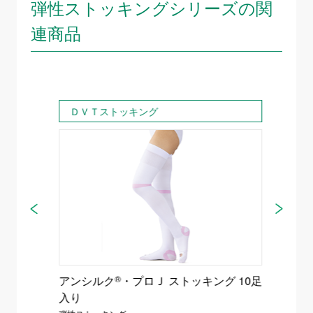
弾性ストッキングシリーズの関
連商品
ＤＶＴストッキング
ＤＶ
つま先
アンシルク
®
・プロＪ ストッキング 10足
アンシ
入り
入り