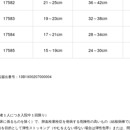
17582
21～25cm
36～42cm
17583
19～23cm
32～38cm
17584
17～21cm
28～34cm
17585
15～19cm
24～30cm
号：13B1X00207000004
患者１人につき入院中１回限り）
病床に係るものを除く）で、肺血栓塞栓症を発病する危険性の高いもの（結核病棟で
防を目的として弾性ストッキング（やむをえない得ない場合は弾性包帯）または、間