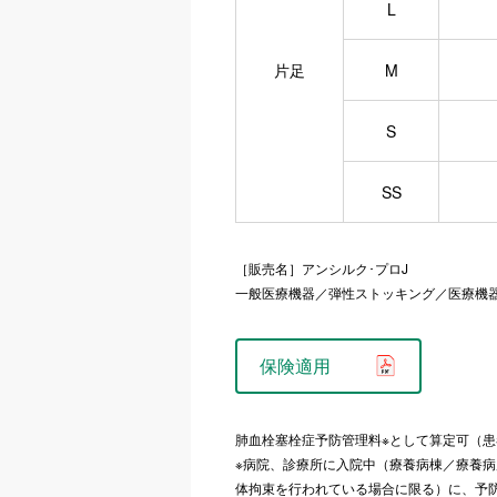
L
片足
M
S
SS
［販売名］アンシルク･プロJ
一般医療機器／弾性ストッキング／医療機器届出番
保険適用
肺血栓塞栓症予防管理料※として算定可（
※病院、診療所に入院中（療養病棟／療養
体拘束を行われている場合に限る）に、予