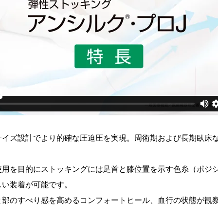
サイズ設計でより的確な圧迫圧を実現。周術期および長期臥床
。
使用を目的にストッキングには足首と膝位置を示す色糸（ポジ
しい装着が可能です。
と部のすべり感を高めるコンフォートヒール、血行の状態が観
。