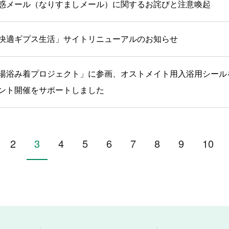
惑メール（なりすましメール）に関するお詫びと注意喚起
快適ギプス生活」サイトリニューアルのお知らせ
湯浴み着プロジェクト」に参画、オストメイト用入浴用シール
ント開催をサポートしました
2
3
4
5
6
7
8
9
10