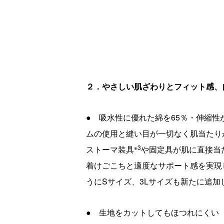
２．やさしい肌ざわりとフィット感、
● 吸水性に優れた綿を65％・伸縮性
ムの使用と縫い目が一切なく肌当たり
※3
ストーマ装具
や固定具が肌に直接当
着けごこちと適度なサポート感を実現
うに
S
サイズ、
3L
サイズも新たに追加
● 生地をカットしてもほつれにくい