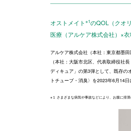
※1
オストメイト
のQOL（クオ
医療（アルケア株式会社）×
アルケア株式会社（本社：東京都墨田
（本社：大阪市北区、代表取締役社長
ディキュア」の第
3
弾として、既存の
トチューブ・消臭〉を
2023
年
6
月
14
日
※１ さまざまな病気や事故などにより、お腹に排