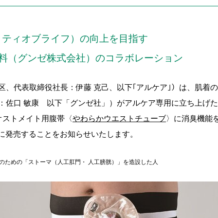
リティオブライフ）の向上を目指す
衣料（グンゼ株式会社）のコラボレーション
区、代表取締役社長：伊藤 克己、以下｢アルケア｣）は、肌着
：佐口 敏康 以下「グンゼ社」）がアルケア専用に立ち上げ
オストメイト用腹帯〈
やわらかウエストチューブ
〉に消臭機能
に発売することをお知らせいたします。
泄のための「ストーマ（人工肛門・ 人工膀胱）」を造設した人