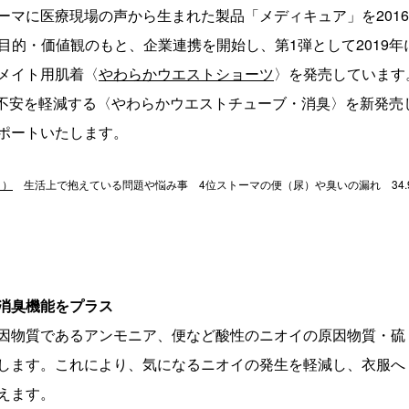
ーマに医療現場の声から生まれた製品「メディキュア」を
2016
目的・価値観のもと、企業連携を開始し、第
1
弾として
2019
年
メイト用肌着〈
やわらかウエストショーツ
〉を発売しています
不安を軽減する〈やわらかウエストチューブ・消臭〉を新発売
ポートいたします。
月）
生活上で抱えている問題や悩み事
4
位ストーマの便（尿）や臭いの漏れ
34.
消臭機能をプラス
因物質であるアンモニア、便など酸性のニオイの原因物質・硫
します。これにより、気になるニオイの発生を軽減し、衣服へ
えます。